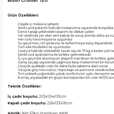
Bush Cruiser 120
Ürün Özellikleri:
2 kişilik iç mekana sahiptir.
Wild Land patentli hidrolik mekanizma sayesinde kolaylıkla a
Deniz tarağı şeklindeki tasarımı ile dikkat çeker.
Üst tarafında yer alan sert kabuk ile sürüş anında daha az rüzg
Her türlü hava koşuluna uygundur.
Su geçirmez, UV ışınlarına ve küflenmeye karşı dayanıklıdır.
Tüm 4X4 Modelleri ile uyumludur.
2 parça halinde sökülebilir tavan rayı ile 75 kg’a kadar yük taş
Şeritli Led aydınlatma ile birlikte gelmektedir.
İç içe geçmeli alüminyum alaşımlı merdiven ile birlikte gelir
Geniş saçağı sayesinde yağmura karşı mükemmel bir koru
2 büyük ayakkabı cebi ile daha fazla saklama alanı sunar.
3 büyük giriş mevcuttur, hepsi kapı ve pencere olarak kullanı
7cm yüksek yoğunluklu yatak, konforlu bir uyku deneyimi sa
Kumaş, piyasadaki en güçlü kumaşlardan biri olan 600D pol
Teknik Özellikler:
İç çadır boyutu:
203x124x133cm
Kapalı çadır boyutu:
226x133x18cm
Ağırlık:
Net 63kg (merdiven dahil)