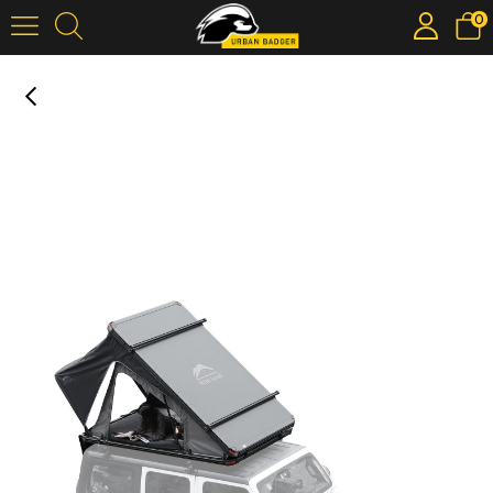
0
Wild Land Bush Cruiser Yeni Tasarım Üçgen Sert Kabuklu Alüminyum Araç Üstü Çadır
›