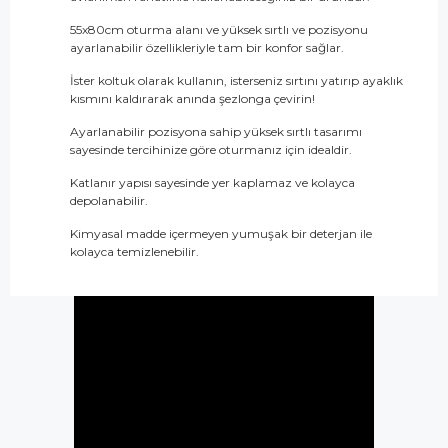
55x80cm oturma alanı ve yüksek sırtlı ve pozisyonu
ayarlanabilir özellikleriyle tam bir konfor sağlar.
İster koltuk olarak kullanın, isterseniz sırtını yatırıp ayaklık
kısmını kaldırarak anında şezlonga çevirin!
Ayarlanabilir pozisyona sahip yüksek sırtlı tasarımı
sayesinde tercihinize göre oturmanız için idealdir.
Katlanır yapısı sayesinde yer kaplamaz ve kolayca
depolanabilir.
Kimyasal madde içermeyen yumuşak bir deterjan ile
kolayca temizlenebilir.