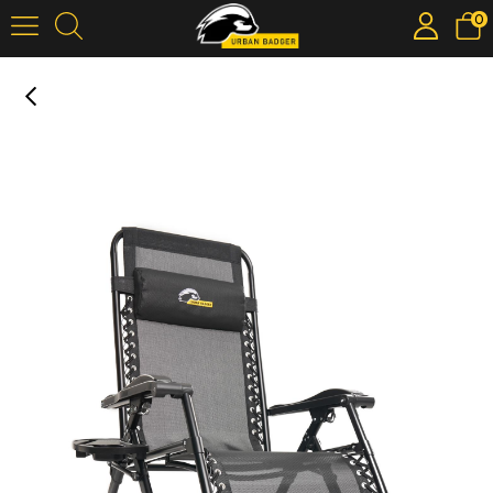
0
Urban Badger Heimdall No Gravity Katlanır Kamp Sandalyesi
›