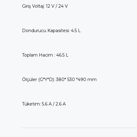
Giriş Voltaj: 12 V / 24 V
Dondurucu Kapasitesi: 4.5 L
Toplam Hacim : 46.5 L
Ölçüler (G*Y*D): 380* 530 *490 mm
Tüketim: 5.6 A / 2.6 A