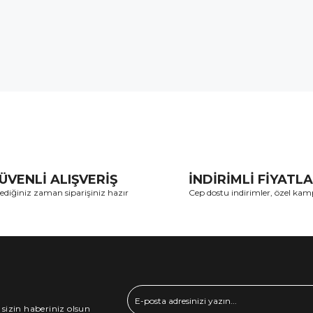
ÜVENLİ ALIŞVERİŞ
İNDİRİMLİ FİYATL
lediğiniz zaman siparişiniz hazır
Cep dostu indirimler, özel ka
 sizin haberiniz olsun