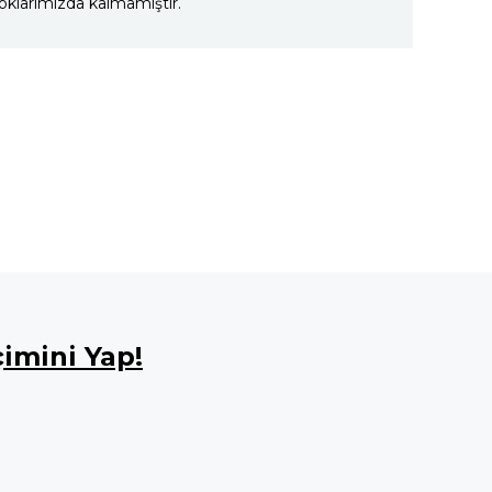
oklarımızda kalmamıştır.
imini Yap!