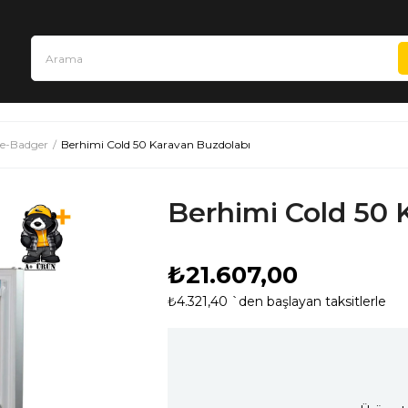
e-Badger
Berhimi Cold 50 Karavan Buzdolabı
Berhimi Cold 50 
₺21.607,00
₺4.321,40
`den başlayan taksitlerle
›