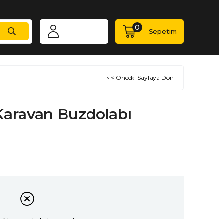
0
Sepetim
< < Önceki Sayfaya Dön
Karavan Buzdolabı