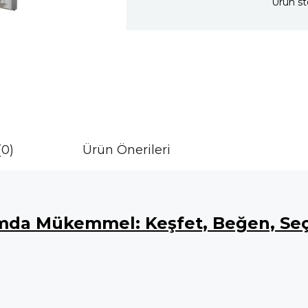
Ürün st
(0)
Ürün Önerileri
da Mükemmel: Keşfet, Beğen, Seç